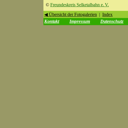
©
Freundeskreis Selketalbahn e. V.
◀ Übersicht der Fotogalerien
|
Index
Kontakt
Impressum
Datenschutz