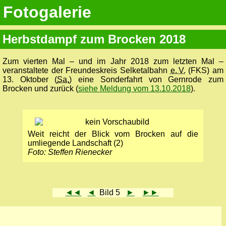
Fotogalerie
Herbstdampf zum Brocken 2018
Zum vierten Mal – und im Jahr 2018 zum letzten Mal –
veranstaltete der Freundes­kreis Selketal­bahn
e. V.
(FKS) am
13. Oktober (
Sa.
) eine Sonder­fahrt von Gern­rode zum
Brocken und zurück (
siehe Meldung vom 13.10.2018
).
Weit reicht der Blick vom Brocken auf die
umliegende Landschaft (2)
Foto: Steffen Rienecker
◄◄
◄
Bild 5
►
►►