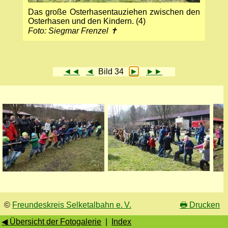
Das große Osterhasentauziehen zwischen den
Osterhasen und den Kindern. (4)
Foto: Siegmar Frenzel ✝
◄◄
◄
Bild 34
►
►►
©
Freundeskreis Selketalbahn e. V.
🖶
Drucken
◀ Übersicht der Fotogalerie
|
Index