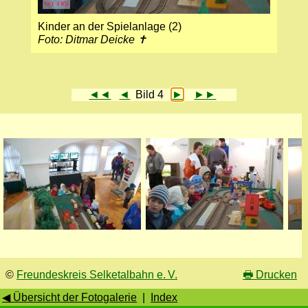
Kinder an der Spielanlage (2)
Foto: Ditmar Deicke ✝
◄◄
◄
Bild 4
►
►►
©
Freundeskreis Selketalbahn e. V.
🖶
Drucken
◀ Übersicht der Fotogalerie
|
Index