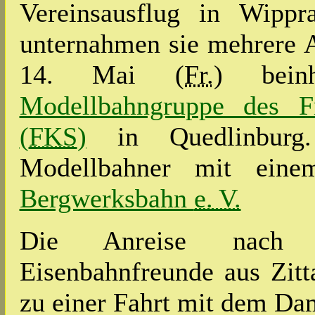
Vereinsausflug in Wippr
unternahmen sie mehrere 
14. Mai (
Fr.
) bein
Modellbahngruppe des Fr
(
FKS
)
in Quedlinburg
Modellbahner mit ein
Bergwerksbahn
e. V.
Die Anreise nach Q
Eisenbahnfreunde aus Zitt
zu einer Fahrt mit dem Da