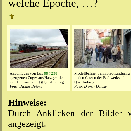
welche Epoche, …?
Ankunft des von Lok
99 7238
Modellbahner beim Stadtrundgang
gezogenen Zuges aus Harzgerode
in den Gassen der Fachwerkstadt
mit den Gästen im
Bf
Quedlinburg
Quedlinburg
Foto: Ditmar Deicke
Foto: Ditmar Deicke
Hinweise:
Durch Anklicken der Bilder w
angezeigt.