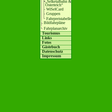
„Selketalbahn &
Osterteich“
WiSelCard
Gruppen
Fahrpreistabelle
Bildfahrpläne
Fahrplanarchiv
Tourismus
Links
Fotos
Gästebuch
Datenschutz
Impressum