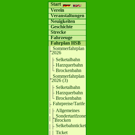
Start
Verein
Veranstaltungen
Neuigkeiten
Geschichte
Strecke
Fahrzeuge
Fahrplan HSB
Sommerfahrplan
2026
Selketalbahn
Harzquerbahn
Brockenbahn
Sommerfahrplan
2026 (3)
Selketalbahn
Harzquerbahn
Brockenbahn
Fahrpreise/Tarife
Allgemeines
Sondertarifzone
Brocken
Selkebahnticket
Ticket