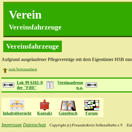
Verein
Vereinsfahrzeuge
Vereinsfahrzeuge
Aufgrund ausgelaufener Pflegeverträge mit dem Eigentümer HSB muss
zum Seitenanfang
Lok 99 6102–0
Vereinsadresse
der "Fiffi"
u.a.
Inhaltsübersicht
Kontakt
Gästebuch
Forum
Impressum
Datenschutz
Copyright
(c) Freundeskreis Selketalbahn e.V.
Zulet